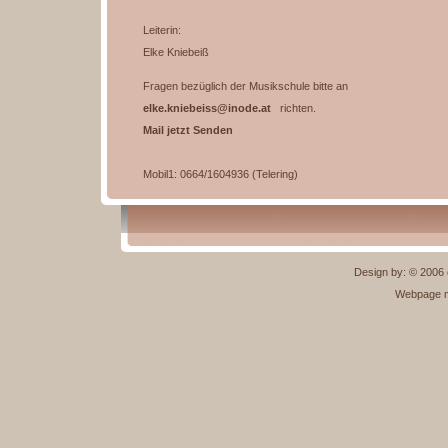
Leiterin:
Elke Kniebeiß
Fragen bezüglich der Musikschule bitte an
elke.kniebeiss@inode.at
richten.
Mail jetzt Senden
Mobil1: 0664/1604936 (Telering)
Design by: © 2006 c
Webpage m